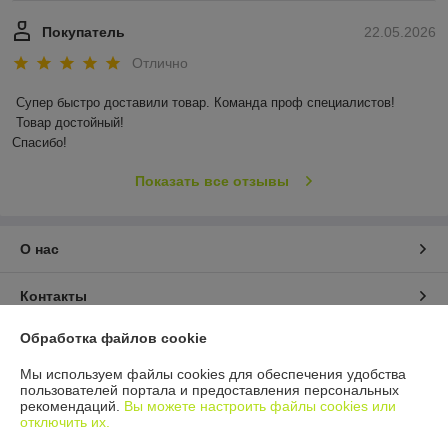
Покупатель
22.05.2026
Отлично
Супер быстро доставили товар. Команда проф специалистов!

 Товар достойный! 

Спасибо!
Показать все отзывы
О нас
Контакты
Обработка файлов cookie
Доставка и оплата
Мы используем файлы cookies для обеспечения удобства
пользователей портала и предоставления персональных
График работы
рекомендаций.
Вы можете настроить файлы cookies или
отключить их.
Полная версия сайта