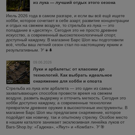
из лука — лучший отдых этого сезона
Июль 2026 года в самом разгаре, и если вы всё ещё ищете
хобби, которое сочетает в себе азарт, развитие концентрации
и отдых на свежем воздухе, то стрельба из лука — это
попадание в «десятку». Сегодня это не просто древнее
искусство, а современный высокотехнологичный спорт,
доступный каждому. В магазине Барс Шоп мы подготовили
всё, чтобы ваш летний сезон стал по-настоящему ярким и
результативным. 🏹☀️🌲
09.06.2026
Луки и арбалеты: от классики до
технологий. Как выбрать идеальное
снаряжение для хобби и спорта
Стрельба из лука или арбалета — это один из самых
захватывающих способов провести время на свежем
воздухе, развить выдержку и отточить меткость. Сегодня это
хобби доступно каждому, а современные технологии
превратили древнее оружие в высокоточные инструменты. В
магазине Барс Шоп мы предлагаем снаряжение, которое
подойдет как новичку, так и опытному стрелку. Особое место
в нашем каталоге занимает эксклюзивная линейка луков от
Bars-Shop.by: «Гадюка», «Якут» и «Комбат». 🏹🎯