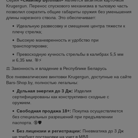
Серия
«Снайпер Буллпап»
является визитной карточкой
Krugergun. Перенос спускового механизма в тыловую часть
позволил сократить общие габариты оружия без уменьшения
длины нарезного ствола. Это обеспечивает:
Идеальную развесовку и смещение центра тяжести к
плечу стрелка;
Высокую маневренность и удобство при
транспортировке;
Превосходную кучность стрельбы в калибрах 5,5 мм
и 6,35 мм. 🎯⚡
⚖️ Законность и владение в Республике Беларусь
Все пневматические винтовки Krugergun, доступные на сайте
Bars-Shop.by, полностью легальны:
Дульная энергия до 3 Дж:
Изделия
сертифицированы как конструктивно сходные с
оружием.
Свободная продажа 18+:
Покупка осуществляется
без специальных разрешений при предъявлении
паспорта. 🔞🛡️
Без лицензии и регистрации:
Пневматика до 3 Дж
не требует постановки на учет в МВД.