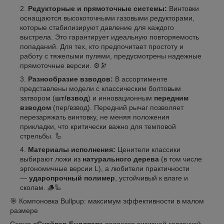
Редукторные и прямоточные системы:
Винтовки
оснащаются высокоточными газовыми редукторами,
которые стабилизируют давление для каждого
выстрела. Это гарантирует идеальную повторяемость
попаданий. Для тех, кто предпочитает простоту и
работу с тяжелыми пулями, предусмотрены надежные
прямоточные версии. ⚙️🔭
Разнообразие взводов:
В ассортименте
представлены модели с классическим болтовым
затвором (
шт/взвод
) и инновационным
передним
взводом
(пер/взвод). Передний рычаг позволяет
перезаряжать винтовку, не меняя положения
прикладки, что критически важно для темповой
стрельбы. 🦾
Материалы исполнения:
Ценители классики
выбирают ложи из
натурального дерева
(в том числе
эргономичные версии L), а любители практичности
—
ударопрочный полимер
, устойчивый к влаге и
сколам. 🪵🦾
🎯 Компоновка Bullpup: максимум эффективности в малом
размере