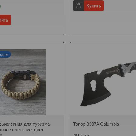
Купить
и
пить
одаж
выживания для туризма
Топор 3307A Columbia
довое плетение, цвет
49
руб.
)