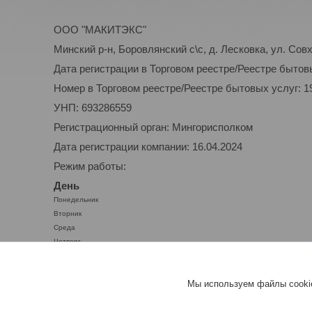
ООО "МАКИТЭКС"
Минский р-н, Боровлянский с\с, д. Лесковка, ул. Совх
Дата регистрации в Торговом реестре/Реестре бытовы
Номер в Торговом реестре/Реестре бытовых услуг: 1
УНП: 693286559
Регистрационный орган: Мингорисполком
Дата регистрации компании: 16.04.2024
Режим работы:
День
Понедельник
Вторник
Среда
Четверг
Пятница
Суббота
Мы используем файлы cookie
Воскресенье