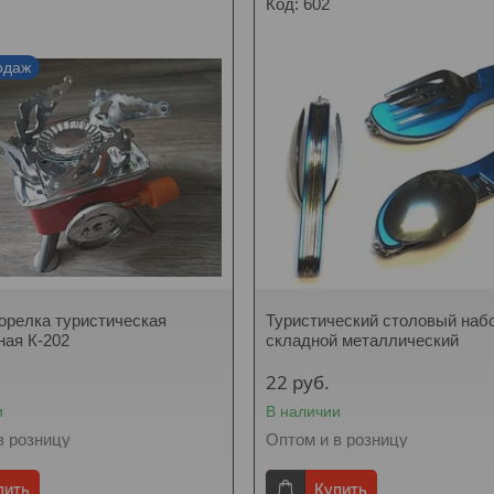
602
одаж
горелка туристическая
Туристический столовый наб
ная К-202
складной металлический
22
руб.
и
В наличии
в розницу
Оптом и в розницу
пить
Купить