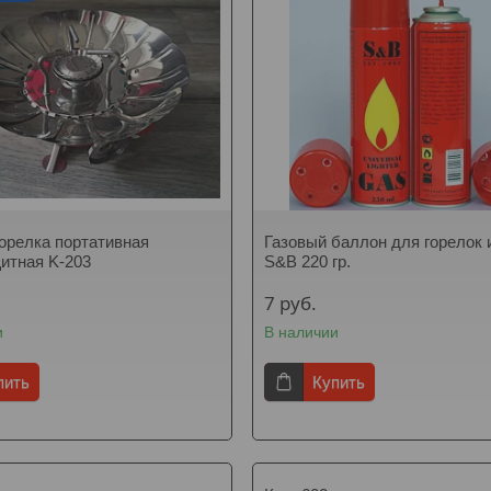
горелка портативная
Газовый баллон для горелок 
итная K-203
S&B 220 гр.
7
руб.
и
В наличии
пить
Купить