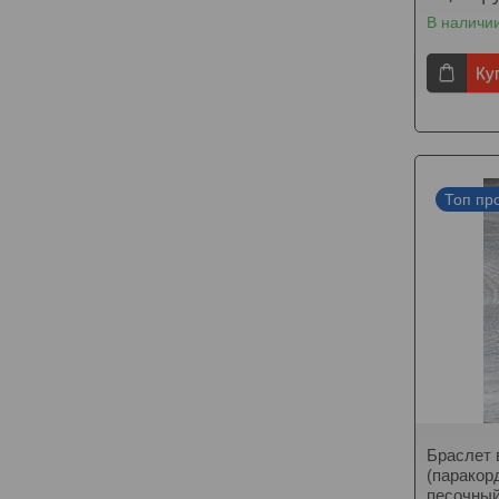
В наличи
Ку
Топ пр
Браслет 
(паракор
песочный