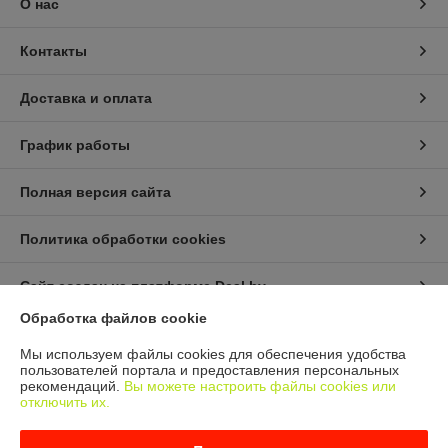
О нас
Контакты
Доставка и оплата
График работы
Полная версия сайта
Политика обработки cookies
Сайт создан на платформе Deal.by
Обработка файлов cookie
Информация для покупателя
Мы используем файлы cookies для обеспечения удобства
пользователей портала и предоставления персональных
Юридическое лицо:
ООО "МАКИТЭКС"
рекомендаций.
Вы можете настроить файлы cookies или
Минский р-н, Боровлянский с\с, д. Лесковка, ул. Совхозная, 3
отключить их.
Регистрационный номер ЕГР: 693286559