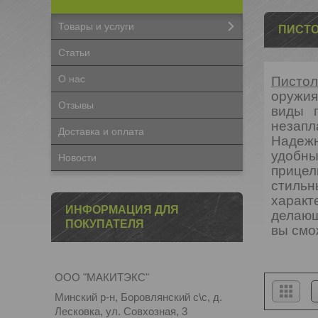
Товары и услуги
ПИСТО
Статьи
О нас
Пистол
оружия
Отзывы
виды п
незапл
Доставка и оплата
Надежн
удобны
Новости
прице
стиль
харак
ИНФОРМАЦИЯ ДЛЯ
делающ
ПОКУПАТЕЛЯ
вы смо
ООО "МАКИТЭКС"
Минский р-н, Боровлянский с\с, д.
Лесковка, ул. Совхозная, 3