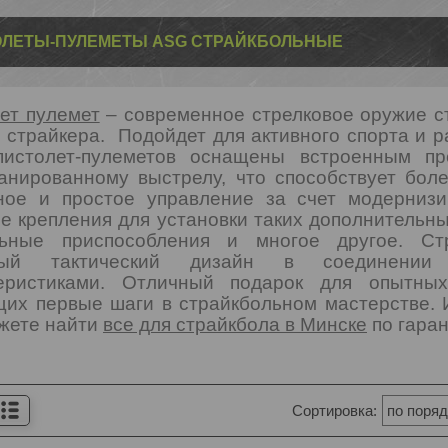
ЛЕТЫ-ПУЛЕМЕТЫ ASG СТРАЙКБОЛЬНЫЕ
ет пулемет
– современное стрелковое оружие ст
 страйкера. Подойдет для активного спорта и р
истолет-пулеметов оснащены встроенным пре
анированному выстрелу, что способствует бол
ое и простое управление за счет модернизи
е крепления для установки таких дополнительны
льные приспособления и многое другое. Стр
ный тактический дизайн в соединении
теристиками. Отличный подарок для опытных
их первые шаги в страйкбольном мастерстве. И
жете найти
все для страйкбола в Минске
по гара