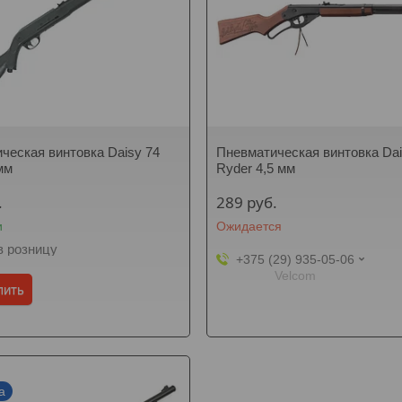
ческая винтовка Daisy 74
Пневматическая винтовка Da
мм
Ryder 4,5 мм
.
289
руб.
и
Ожидается
в розницу
+375 (29) 935-05-06
Velcom
пить
а