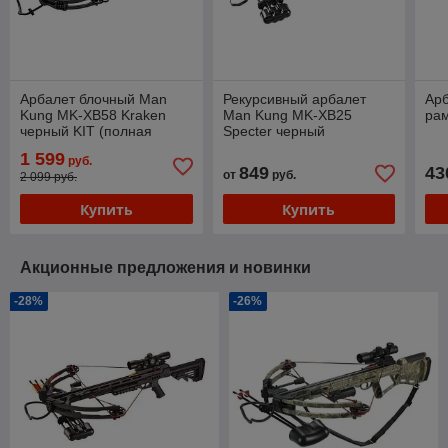
Арбалет блочный Man
Рекурсивный арбалет
Арб
Kung MK-XB58 Kraken
Man Kung MK-XB25
ра
черный KIT (полная
Specter черный
комплектация)
1 599
руб.
849
43
от
руб.
2 099 руб.
Купить
Купить
Акционные предложения и новинки
-28%
-26%