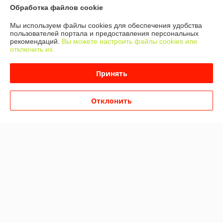
Обработка файлов cookie
Мы используем файлы cookies для обеспечения удобства
пользователей портала и предоставления персональных
рекомендаций.
Вы можете настроить файлы cookies или
Арбалет блочный MK-XB52
Арбалет блочный MK-XB52
отключить их.
черный
камо
В наличии
В наличии
Принять
999
1 079
от
руб.
от
руб.
от 1 390 руб.
от 1 449 руб.
Отклонить
Купить
Купить
-24%
-24%