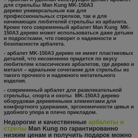
для стрельбы
Man Kung
MK-150A3
дерево
универсальным как для
профессиональных стрелков, так и для
начинающих любителей стрельбы из арбалета.
Кроме того
современный арбалет Man Kung
MK-
150A3 дерево
может использоваться даже детьми
и подростками, что говорит о надежности и
безопасности арбалета.
- арбалет
MK-150A3 дерево
не имеет пластиковых
деталей, что несомненно придется по вкусу
любителям классических арбалетов, где дерево и
металл – идеальное сочетание для стрельбы из
такого прочного и надежного метательного
изделия.
- современный арбалет для развлекательной
стрельбы, спорта и охоты
MK-150A3 дерево
оборудован деревянными элементами для
комфортного удержания, эргономичности цевья и
удобного упора в плечо прикладом.
Недорогие и качественные
арбалеты и
стрелы
Man Kung
по гарантированно
низким ценам и получить подарок можно