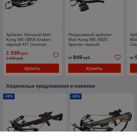
Арбалет блочный Man
Рекурсивный арбалет
Арб
Kung MK-XB58 Kraken
Man Kung MK-XB25
Ma
черный KIT (полная
Specter черный
Cl
комплектация)
1 599
руб.
849
от
руб.
от
2 099 руб.
Купить
Купить
Акционные предложения и новинки
-28%
-26%