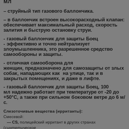
мл
– струйный тип газового баллончика.
– в баллончик встроен высокорасходный клапан:
обеспечивает максимальный расход, скорость
залития и быструю остановку струи.
- газовый баллончик для защиты Боец
-
эффективно и точно нейтрализует
злоумышленника, это разрешенное средство
самообороны и защиты.
- отличная
самооборона для
женщин,
предназначено для самозащиты от злых
собак, нападающих как на улице, так и в
закрытых помещениях, и даже в лифте.
-
газовый баллончик для защиты
Боец, 100
мл
надежно работает при температуре от -20 до
+50°С, а также при сильном боковом ветре до 6 м/
с.
Слезоточивые вещества (ирританты):
Смесевой:
— CS,
полицейский ирритант в других странах
(
синтетическое