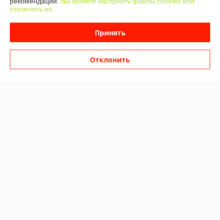
рекомендаций.
Вы можете настроить файлы cookies или
отключить их.
Отзывы о магазине
Принять
614 отзывов за всё время
Никита
03.08.2026
Отклонить
Очень плохо
Сделка подтверждена через корзину
Алексей
11.06.2026
Отлично
Показать все отзывы
О нас
Контакты