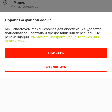
г. Минск
Минск, Беларусь
Контакты
Обработка файлов cookie
Сегодня работает с 10:00 до 19:00
Мы используем файлы cookies для обеспечения удобства
Показать весь график работы
пользователей портала и предоставления персональных
рекомендаций.
Вы можете настроить файлы cookies или
отключить их.
Отзывы о магазине
Принять
614 отзывов за всё время
Никита
03.08.2026
Отклонить
Очень плохо
Сделка подтверждена через корзину
Алексей
11.06.2026
Отлично