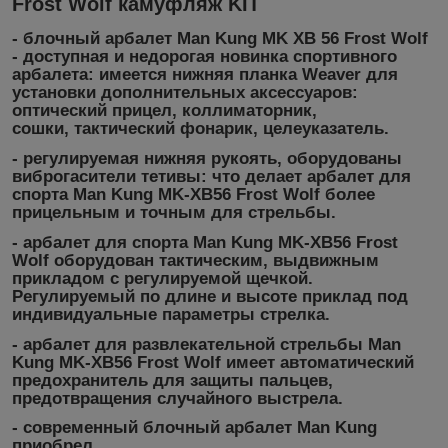
Frost Wolf камуфляж KIT
-
блочный арбалет Man Kung
MK XB 56 Frost Wolf
- доступная и недорогая новинка спортивного
арбалета: имеется нижняя планка Weaver для
установки дополнительных аксессуаров:
оптический прицел, коллиматорник,
сошки, тактический фонарик, целеуказатель.
- регулируемая нижняя рукоять, оборудованы
виброгасители тетивы: что делает
арбалет для
спорта Man Kung MK-XB56 Frost Wolf
более
прицельным и точным для стрельбы.
-
арбалет для спорта
Man Kung
MK-XB56 Frost
Wolf
оборудован тактическим, выдвижным
прикладом с регулируемой щечкой.
Регулируемый по длине и высоте приклад под
индивидуальные параметры стрелка.
-
арбалет для развлекательной стрельбы
Man
Kung MK-XB56 Frost Wolf имеет автоматический
предохранитель для защиты пальцев,
предотвращения случайного выстрела.
- современный
блочный арбалет
Man Kung
приобрел