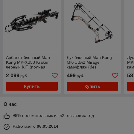
Арбалет блочный Man
Лук блочный Man Kung
Лук
Kung MK-XB58 Kraken
MK-CBA2 Mirage
MK
черный KIT (полная
камуфляж (без
ка
комплектация)
комплектации)
2 099
499
58
руб.
руб.
Купить
Купить
О нас
98% положительных из 52 отзывов за год
Работает с 06.05.2014