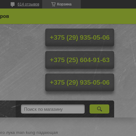
614 отзывов
Корзина
еров
+375 (29) 935-05-06
+375 (25) 604-91-63
+375 (29) 935-05-06
ого лука man kung падающая