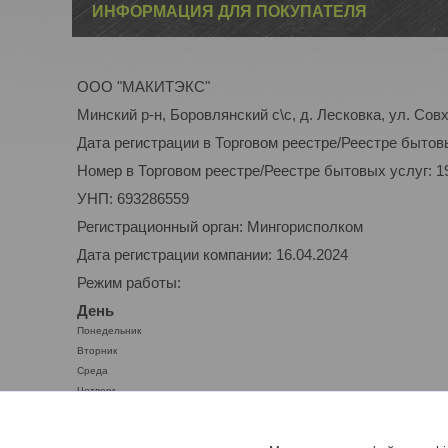
ИНФОРМАЦИЯ ДЛЯ ПОКУПАТЕЛЯ
ООО "МАКИТЭКС"
Минский р-н, Боровлянский с\с, д. Лесковка, ул. Совх
Дата регистрации в Торговом реестре/Реестре бытовы
Номер в Торговом реестре/Реестре бытовых услуг: 1
УНП: 693286559
Регистрационный орган: Мингорисполком
Дата регистрации компании: 16.04.2024
Режим работы:
День
Понедельник
Вторник
Среда
Четверг
Пятница
Суббота