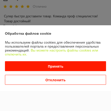
Отлично
Супер быстро доставили товар. Команда проф специалистов!

 Товар достойный! 

Спасибо!
Обработка файлов cookie
Показать все отзывы
Мы используем файлы cookies для обеспечения удобства
пользователей портала и предоставления персональных
рекомендаций.
Вы можете настроить файлы cookies или
О нас
отключить их.
Контакты
Принять
Доставка и оплата
Отклонить
График работы
Полная версия сайта
Политика обработки cookies