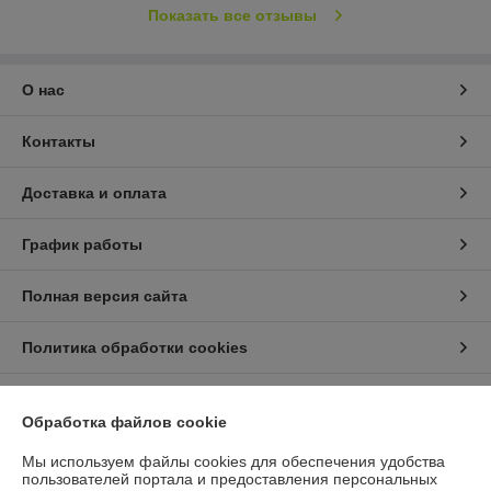
Показать все отзывы
О нас
Контакты
Доставка и оплата
График работы
Полная версия сайта
Политика обработки cookies
Сайт создан на платформе Deal.by
Обработка файлов cookie
Мы используем файлы cookies для обеспечения удобства
Информация для покупателя
пользователей портала и предоставления персональных