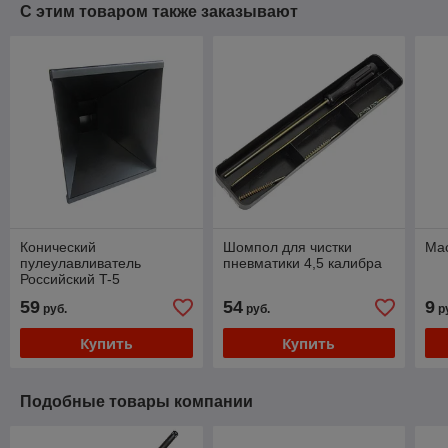
С этим товаром также заказывают
Конический
Шомпол для чистки
Ма
пулеулавливатель
пневматики 4,5 калибра
Российский T-5
59
54
9
руб.
руб.
р
Купить
Купить
Подобные товары компании