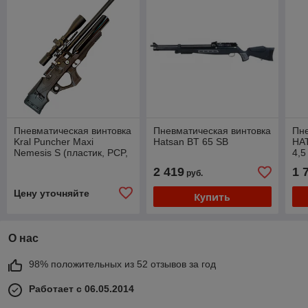
Пневматическая винтовка
Пневматическая винтовка
Пне
Kral Puncher Maxi
Hatsan BT 65 SB
HA
Nemesis S (пластик, PCP,
4,5
★3 Дж) 6,35 мм
2 419
1 
руб.
Цену уточняйте
Купить
О нас
98% положительных из 52 отзывов за год
Работает с 06.05.2014