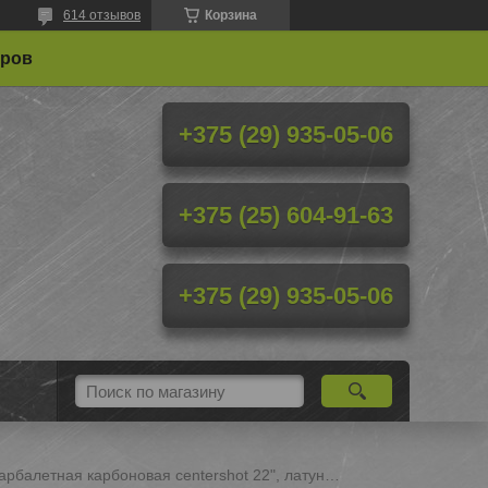
614 отзывов
Корзина
еров
+375 (29) 935-05-06
+375 (25) 604-91-63
+375 (29) 935-05-06
Стрела арбалетная карбоновая centershot 22", латунный инсерт