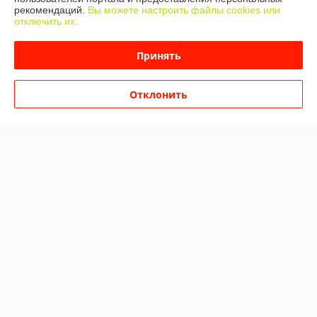
рекомендаций.
Вы можете настроить файлы cookies или
О нас
отключить их.
Контакты
Принять
Доставка и оплата
Отклонить
График работы
Полная версия сайта
Политика обработки cookies
Сайт создан на платформе Deal.by
Информация для покупателя
Юридическое лицо:
ООО "МАКИТЭКС"
Минский р-н, Боровлянский с\с, д. Лесковка, ул. Совхозная, 3
Регистрационный номер ЕГР: 693286559