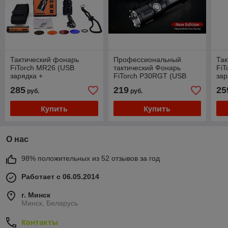
Тактический фонарь
Профессиональный
Так
FiTorch MR26 (USB
тактический Фонарь
FiT
зарядка +
FiTorch P30RGT (USB
зар
СВЕТОФИЛЬТРЫ В
зарядка, Power Bank)
В 
285
219
25
руб.
руб.
КОМПЛЕКТЕ)
Купить
Купить
О нас
98% положительных из 52 отзывов за год
Работает с 06.05.2014
г. Минск
Минск, Беларусь
Контакты