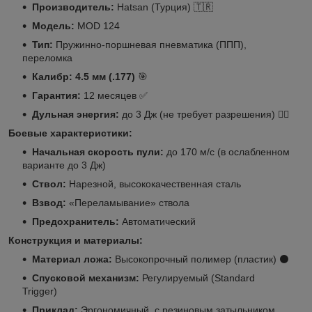
Производитель:
Hatsan (Турция) 🇹🇷
Модель:
MOD 124
Тип:
Пружинно-поршневая пневматика (ППП),
переломка
Калибр:
4.5 мм (.177)
🎯
Гарантия:
12 месяцев ✅
Дульная энергия:
до 3 Дж (не требует разрешения) 👮‍♂️
Боевые характеристики:
Начальная скорость пули:
до 170 м/с (в ослабленном
варианте до 3 Дж)
Ствол:
Нарезной, высококачественная сталь
Взвод:
«Переламывание» ствола
Предохранитель:
Автоматический
Конструкция и материалы:
Материал ложа:
Высокопрочный полимер (пластик) ⚫️
Спусковой механизм:
Регулируемый (Standard
Trigger)
Приклад:
Эргономичный, с резиновым затыльником