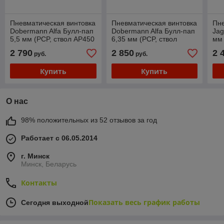
Пневматическая винтовка
Пневматическая винтовка
Пне
Dobermann Alfa Булл-пап
Dobermann Alfa Булл-пап
Jag
5,5 мм (PCP, ствол AP450
6,35 мм (PCP, ствол
мм 
полигональный,
AP450 под полнотелые
мм.
2 790
2 850
2 
руб.
руб.
передний взвод)
пули, передний взвод)
чок
Купить
Купить
О нас
98% положительных из 52 отзывов за год
Работает с 06.05.2014
г. Минск
Минск, Беларусь
Контакты
Показать весь график работы
Сегодня выходной