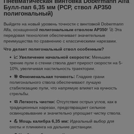
Пневматическая винтовка Dobermann Alfa
Булл-пап 6,35 мм (PCP, ствол AP350
полигональный)
Выйдите на новый уровень точности с винтовкой Dobermann
Alfa, оснащенной
полигональным стволом AP350
! 🚀 Эта
передовая технология обеспечивает значительные
преимущества по сравнению с классическими нарезами.
Что делает полигональный ствол особенным?
📈 Увеличение начальной скорости:
Меньшее
трение пули о стенки ствола дает прирост скорости на 5-
10%, увеличивая настильность траектории.
🎯 Феноменальная точность:
Гладкие грани
полигонального ствола обеспечивают лучшую
стабилизацию пули, что напрямую влияет на кучность
стрельбы.
🧼 Легкость чистки:
Отсутствие острых углов, как в
традиционных нарезах, предотвращает сильное
освинцовывание и значительно упрощает чистку ствола.
💪 Мощь калибра 6,35 мм:
Идеальный выбор для
охоты и плинкинга на дальние дистанции.