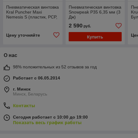
Пневматическая винтовка
Пневматическая винтовка
Пне
Kral Puncher Maxi
Snowpeak P35 6,35 мм (3
Kr
Nemesis S (пластик, PCP,
Дж)
Бу
★3 Дж) 6,35 мм
взв
2 590
руб.
(де
Цену уточняйте
Це
Купить
О нас
98% положительных из 52 отзывов за год
Работает с 06.05.2014
г. Минск
Минск, Беларусь
Контакты
Сегодня работает с 10:00 до 19:00
Показать весь график работы