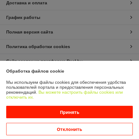
Доставка и оплата
График работы
Полная версия сайта
Политика обработки cookies
Сайт создан на платформе Deal.by
Обработка файлов cookie
Информация для покупателя
Мы используем файлы cookies для обеспечения удобства
пользователей портала и предоставления персональных
Юридическое лицо:
ООО "МАКИТЭКС"
рекомендаций.
Вы можете настроить файлы cookies или
Минский р-н, Боровлянский с\с, д. Лесковка, ул. Совхозная, 3
отключить их.
Регистрационный номер ЕГР: 693286559
Принять
УНП: 693286559
Регистрационный орган: Мингорисполком
Отклонить
Дата регистрации компании: 16.04.2024