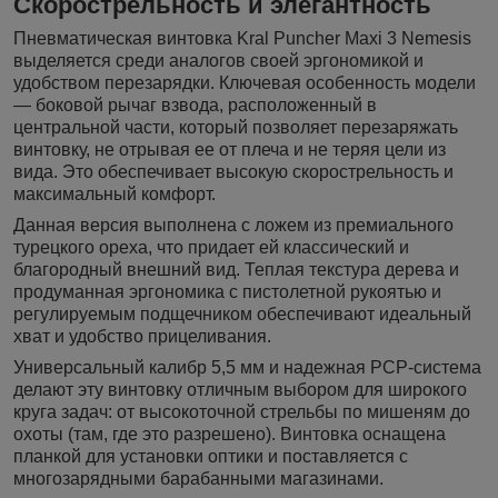
Скорострельность и элегантность
Пневматическая винтовка Kral Puncher Maxi 3 Nemesis
выделяется среди аналогов своей эргономикой и
удобством перезарядки. Ключевая особенность модели
— боковой рычаг взвода, расположенный в
центральной части, который позволяет перезаряжать
винтовку, не отрывая ее от плеча и не теряя цели из
вида. Это обеспечивает высокую скорострельность и
максимальный комфорт.
Данная версия выполнена с ложем из премиального
турецкого ореха, что придает ей классический и
благородный внешний вид. Теплая текстура дерева и
продуманная эргономика с пистолетной рукоятью и
регулируемым подщечником обеспечивают идеальный
хват и удобство прицеливания.
Универсальный калибр 5,5 мм и надежная PCP-система
делают эту винтовку отличным выбором для широкого
круга задач: от высокоточной стрельбы по мишеням до
охоты (там, где это разрешено). Винтовка оснащена
планкой для установки оптики и поставляется с
многозарядными барабанными магазинами.