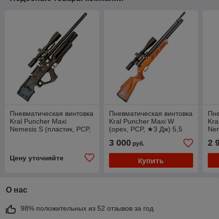
Пневматическая винтовка
Пневматическая винтовка
Пне
Kral Puncher Maxi
Kral Puncher Maxi W
Kra
Nemesis S (пластик, PCP,
(орех, PCP, ★3 Дж) 5,5
Nem
★3 Дж) 6,35 мм
мм
3 000
2 
руб.
Цену уточняйте
Купить
О нас
98% положительных из 52 отзывов за год