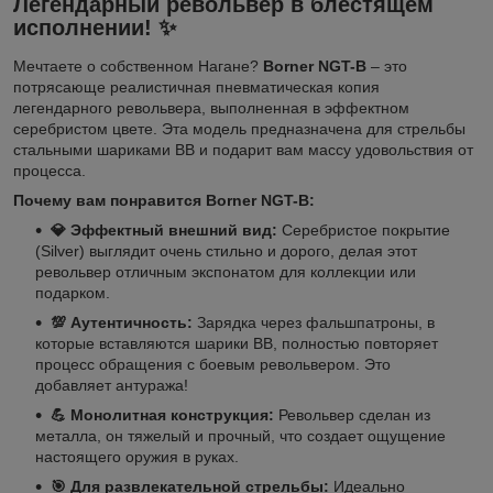
Легендарный револьвер в блестящем
исполнении! ✨
Мечтаете о собственном Нагане?
Borner NGT-B
– это
потрясающе реалистичная пневматическая копия
легендарного револьвера, выполненная в эффектном
серебристом цвете. Эта модель предназначена для стрельбы
стальными шариками BB и подарит вам массу удовольствия от
процесса.
Почему вам понравится Borner NGT-B:
💎 Эффектный внешний вид:
Серебристое покрытие
(Silver) выглядит очень стильно и дорого, делая этот
револьвер отличным экспонатом для коллекции или
подарком.
💯 Аутентичность:
Зарядка через фальшпатроны, в
которые вставляются шарики BB, полностью повторяет
процесс обращения с боевым револьвером. Это
добавляет антуража!
💪 Монолитная конструкция:
Револьвер сделан из
металла, он тяжелый и прочный, что создает ощущение
настоящего оружия в руках.
🎯 Для развлекательной стрельбы:
Идеально