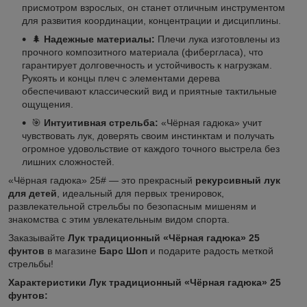
присмотром взрослых, он станет отличным инструментом
для развития координации, концентрации и дисциплины.
🌲
Надежные материалы:
Плечи лука изготовлены из
прочного композитного материала (фибергласа), что
гарантирует долговечность и устойчивость к нагрузкам.
Рукоять и концы плеч с элементами дерева
обеспечивают классический вид и приятные тактильные
ощущения.
🎯
Интуитивная стрельба:
«Чёрная гадюка» учит
чувствовать лук, доверять своим инстинктам и получать
огромное удовольствие от каждого точного выстрела без
лишних сложностей.
«Чёрная гадюка» 25# — это прекрасный
рекурсивный лук
для детей
, идеальный для первых тренировок,
развлекательной стрельбы по безопасным мишеням и
знакомства с этим увлекательным видом спорта.
Заказывайте
Лук традиционный «Чёрная гадюка» 25
фунтов
в магазине
Барс Шоп
и подарите радость меткой
стрельбы!
Характеристики Лук традиционный «Чёрная гадюка» 25
фунтов: