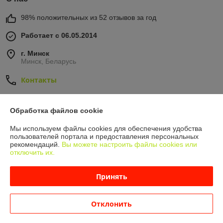
98% положительных из 52 отзывов за год
Работает с 06.05.2014
г. Минск
Минск, Беларусь
Контакты
Сегодня работает с 10:00 до 19:00
Показать весь график работы
Обработка файлов cookie
Мы используем файлы cookies для обеспечения удобства
пользователей портала и предоставления персональных
Отзывы о магазине
рекомендаций.
Вы можете настроить файлы cookies или
отключить их.
614 отзывов за всё время
Принять
Никита
03.08.2026
Очень плохо
Отклонить
Сделка подтверждена через корзину