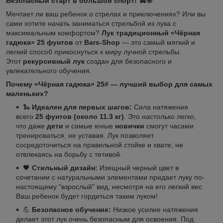
Безопасный старт в большой спорт! 🐍🎯
Мечтает ли ваш ребенок о стрелах и приключениях? Или вы
сами хотите начать заниматься стрельбой из лука с
максимальным комфортом?
Лук традиционный «Чёрная
гадюка» 25 фунтов
от
Bars-Shop
— это самый мягкий и
легкий способ прикоснуться к миру лучной стрельбы.
Этот
рекурсивный лук
создан для безопасного и
увлекательного обучения.
Почему «Чёрная гадюка» 25# — лучший выбор для самых
маленьких?
🐍
Идеален для первых шагов:
Сила натяжения
всего
25 фунтов (около 11.3 кг)
. Это настолько легко,
что даже
дети
и самые юные
новички
смогут часами
тренироваться, не уставая. Лук позволяет
сосредоточиться на правильной стойке и хвате, не
отвлекаясь на борьбу с тетивой.
🖤
Стильный дизайн:
Изящный черный цвет в
сочетании с натуральными элементами придает луку по-
настоящему "взрослый" вид, несмотря на его легкий вес.
Ваш ребенок будет гордиться таким луком!
💪
Безопасное обучение:
Низкое усилие натяжения
делает этот лук очень безопасным для освоения. Под