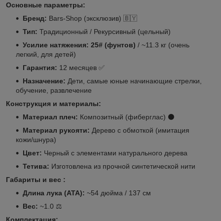
Основные параметры:
Бренд:
Bars-Shop (эксклюзив) 🇧🇾
Тип:
Традиционный / Рекурсивный (цельный)
Усилие натяжения:
25# (фунтов)
/ ~11.3 кг (очень
легкий, для детей)
Гарантия:
12 месяцев ✅
Назначение:
Дети, самые юные начинающие стрелки,
обучение, развлечение
Конструкция и материалы:
Материал плеч:
Композитный (фиберглас) ⚫️
Материал рукояти:
Дерево с обмоткой (имитация
кожи/шнура)
Цвет:
Черный с элементами натурального дерева
Тетива:
Изготовлена из прочной синтетической нити
Габариты и вес :
Длина лука (ATA):
~54 дюйма / 137 см
Вес:
~1.0 ⚖️
Комплектация: