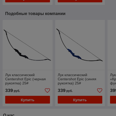
Подобные товары компании
Лук классический
Лук классический
Лу
Centershot Epic (черная
Centershot Epic (синяя
«Кр
рукоятка) 25#
рукоятка) 25#
фун
339
339
39
руб.
руб.
Купить
Купить
О нас