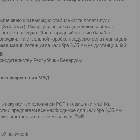
спечивающим высокую стабильность полета пули.
Side-lever). Резервуар высокого давления снабжен
 остатка воздуха. Многозарядный магазин-барабан
зарядки. На ствольной коробке предусмотрена планка для
еализации потенциала калибра 6,35 мм на дистанции. ⚙️🔭
РБ
аконодательству Республики Беларусь:
ьного разрешения МВД
;
ю покупку технологичной PCP-пневматики Kral. Мы
ти и предлагаем все необходимое для калибра 6,35 мм:
ли с доставкой по всей Беларуси. 🚀🎁
ой накачкой);