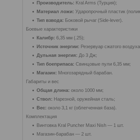
Производитель:
Kral Arms (Турция);
Материал ложи:
Ударопрочный пластик (полим
Тип взвода:
Боковой рычаг (Side-lever).
Боевые характеристики
Калибр:
6,35 мм (.25);
Источник энергии:
Резервуар сжатого воздуха
Дульная энергия:
До 3 Дж;
Тип боеприпаса:
Свинцовые пули 6,35 мм;
Магазин:
Многозарядный барабан.
Габариты и вес
Общая длина:
около 1000 мм;
Ствол:
Нарезной, оружейная сталь;
Вес:
около 3,1 кг (облегченная база).
Комплектация
Винтовка Kral Puncher Maxi Nish — 1 шт.
Магазин-барабан — 2 шт.