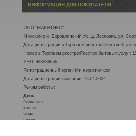
ИНФОРМАЦИЯ ДЛЯ ПОКУПАТЕЛЯ
ООО "МАКИТЭКС"
Минский р-н, Боровлянский с\с, д. Лесковка, ул. Совх
Дата регистрации в Торговом реестре/Реестре бытовы
Номер в Торговом реестре/Реестре бытовых услуг: 1
УНП: 693286559
Регистрационный орган: Мингорисполком
Дата регистрации компании: 16.04.2024
Режим работы:
День
Понедельник
Вторник
Среда
Четверг
Пятница
Суббота