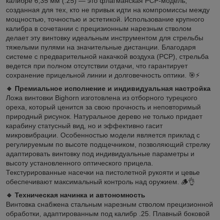
калибре 6,35 мм (.25) — это флагманская PCP-модель,
созданная для тех, кто не привык идти на компромиссы между
мощностью, точностью и эстетикой. Использование крупного
калибра в сочетании с прецизионным нарезным стволом
делает эту винтовку идеальным инструментом для стрельбы
тяжелыми пулями на значительные дистанции. Благодаря
системе с предварительной накачкой воздуха (PCP), стрельба
ведется при полном отсутствии отдачи, что гарантирует
сохранение прицельной линии и долговечность оптики. 🎯⚡
🔹 Премиальное исполнение и индивидуальная настройка
Ложа винтовки Bighorn изготовлена из отборного турецкого
ореха, который ценится за свою прочность и неповторимый
природный рисунок. Натуральное дерево не только придает
карабину статусный вид, но и эффективно гасит
микровибрации. Особенностью модели является приклад с
регулируемым по высоте подщечником, позволяющий стрелку
адаптировать винтовку под индивидуальные параметры и
высоту установленного оптического прицела.
Текстурированные насечки на пистолетной рукояти и цевье
обеспечивают максимальный контроль над оружием. 🪵👌
🔹 Техническая начинка и автономность
Винтовка снабжена стальным нарезным стволом прецизионной
обработки, адаптированным под калибр .25. Плавный боковой