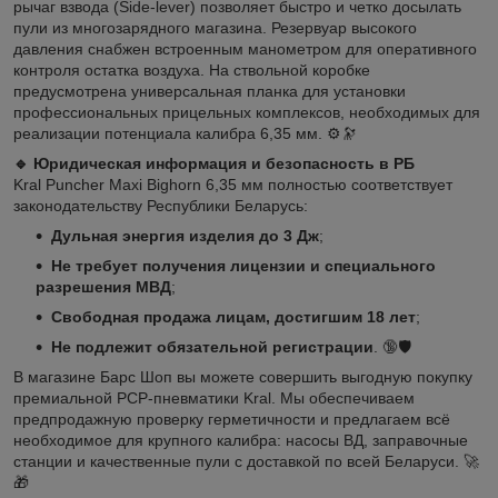
рычаг взвода (Side-lever) позволяет быстро и четко досылать
пули из многозарядного магазина. Резервуар высокого
давления снабжен встроенным манометром для оперативного
контроля остатка воздуха. На ствольной коробке
предусмотрена универсальная планка для установки
профессиональных прицельных комплексов, необходимых для
реализации потенциала калибра 6,35 мм. ⚙️🔭
🔹 Юридическая информация и безопасность в РБ
Kral Puncher Maxi Bighorn 6,35 мм полностью соответствует
законодательству Республики Беларусь:
Дульная энергия изделия до 3 Дж
;
Не требует получения лицензии и специального
разрешения МВД
;
Свободная продажа лицам, достигшим 18 лет
;
Не подлежит обязательной регистрации
. 🔞🛡️
В магазине Барс Шоп вы можете совершить выгодную покупку
премиальной PCP-пневматики Kral. Мы обеспечиваем
предпродажную проверку герметичности и предлагаем всё
необходимое для крупного калибра: насосы ВД, заправочные
станции и качественные пули с доставкой по всей Беларуси. 🚀
🎁