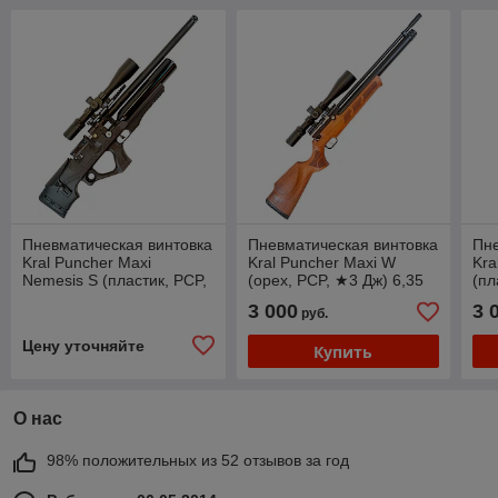
Пневматическая винтовка
Пневматическая винтовка
Пне
Kral Puncher Maxi
Kral Puncher Maxi W
Kra
Nemesis S (пластик, PCP,
(орех, PCP, ★3 Дж) 6,35
(пл
★3 Дж) 6,35 мм
мм
6,3
3 000
3 
руб.
Цену уточняйте
Купить
О нас
98% положительных из 52 отзывов за год