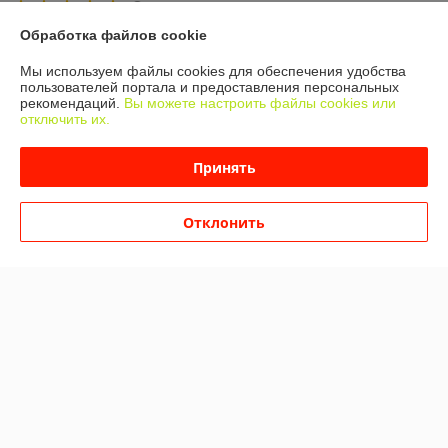
Отлично
Обработка файлов cookie
Показать все отзывы
Мы используем файлы cookies для обеспечения удобства
пользователей портала и предоставления персональных
рекомендаций.
Вы можете настроить файлы cookies или
О нас
отключить их.
Контакты
Принять
Доставка и оплата
Отклонить
График работы
Полная версия сайта
Политика обработки cookies
Сайт создан на платформе Deal.by