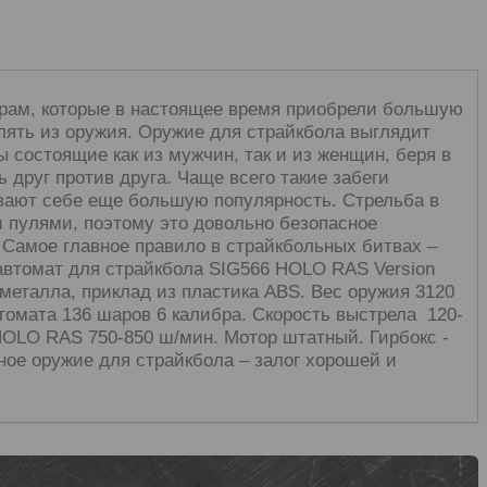
грам, которые в настоящее время приобрели большую
лять из оружия. Оружие для страйкбола выглядит
 состоящие как из мужчин, так и из женщин, беря в
 друг против друга. Чаще всего такие забеги
ивают себе еще большую популярность. Стрельба в
 пулями, поэтому это довольно безопасное
 Самое главное правило в страйкбольных битвах –
 автомат для страйкбола
SIG
566
HOLO
RAS
Version
 металла, приклад из пластика
ABS
. Вес оружия 3120
втомата 136 шаров 6 калибра. Скорость выстрела 120-
HOLO
RAS
750-850 ш/мин. Мотор штатный. Гирбокс -
ое оружие для страйкбола – залог хорошей и