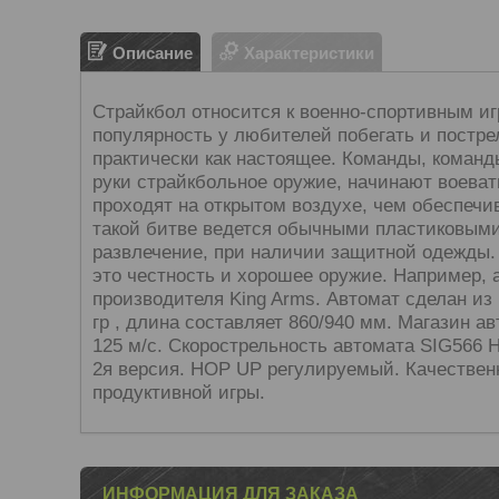
Описание
Характеристики
С
трайкбол
относится к военно-спортивным и
популярность у любителей побегать и постре
практически как настоящее. Команды, команды
руки страйкбольное оружие, начинают воевать
проходят на открытом воздухе, чем обеспеч
такой битве ведется обычными пластиковыми
развлечение, при наличии защитной одежды.
это честность и хорошее оружие. Например,
производителя
King
Arms
. Автомат сделан из
гр , длина составляет 860/940 мм. Магазин а
125 м/с. Скорострельность автомата
SIG
566
2я версия. HOP UP регулируемый. Качественн
продуктивной игры.
ИНФОРМАЦИЯ ДЛЯ ЗАКАЗА