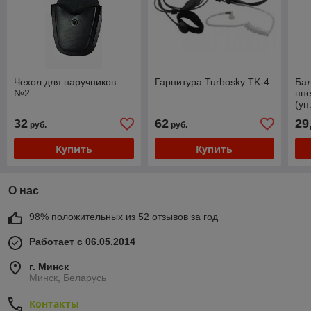
Чехол для наручников
Гарнитура Turbosky TK-4
Бал
№2
пне
(уп
32
62
29
руб.
руб.
Купить
Купить
О нас
98% положительных из 52 отзывов за год
Работает с 06.05.2014
г. Минск
Минск, Беларусь
Контакты