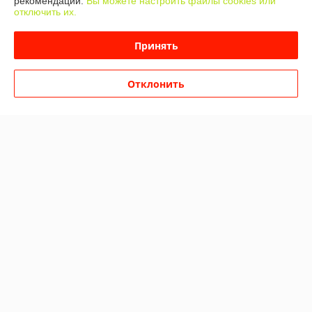
рекомендаций.
Вы можете настроить файлы cookies или
О нас
отключить их.
Контакты
Принять
Доставка и оплата
Отклонить
График работы
Полная версия сайта
Политика обработки cookies
Сайт создан на платформе Deal.by
Информация для покупателя
Юридическое лицо:
ООО "МАКИТЭКС"
Минский р-н, Боровлянский с\с, д. Лесковка, ул. Совхозная, 3
Регистрационный номер ЕГР: 693286559