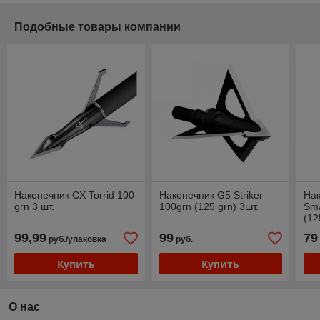
Подобные товары компании
Наконечник CX Torrid 100
Наконечник G5 Striker
На
grn 3 шт.
100grn (125 grn) 3шт.
Sm
(12
99,99
99
79
руб./упаковка
руб.
Купить
Купить
О нас