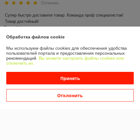
Отлично
Супер быстро доставили товар. Команда проф специалистов!

 Товар достойный! 

Спасибо!
Обработка файлов cookie
Показать все отзывы
Мы используем файлы cookies для обеспечения удобства
пользователей портала и предоставления персональных
рекомендаций.
Вы можете настроить файлы cookies или
О нас
отключить их.
Контакты
Принять
Доставка и оплата
Отклонить
График работы
Полная версия сайта
Политика обработки cookies