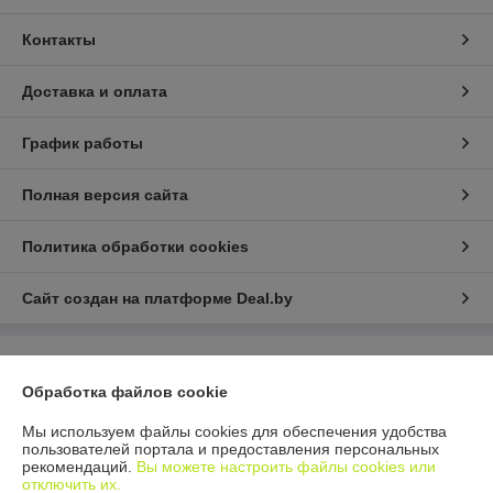
Контакты
Доставка и оплата
График работы
Полная версия сайта
Политика обработки cookies
Сайт создан на платформе Deal.by
Информация для покупателя
Обработка файлов cookie
Юридическое лицо:
ООО "МАКИТЭКС"
Минский р-н, Боровлянский с\с, д. Лесковка, ул. Совхозная, 3
Мы используем файлы cookies для обеспечения удобства
пользователей портала и предоставления персональных
Регистрационный номер ЕГР: 693286559
рекомендаций.
Вы можете настроить файлы cookies или
отключить их.
УНП: 693286559