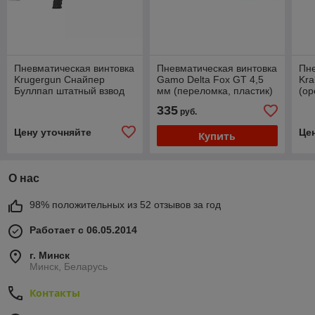
Пневматическая винтовка
Пневматическая винтовка
Пне
Krugergun Снайпер
Gamo Delta Fox GT 4,5
Kra
Буллпап штатный взвод
мм (переломка, пластик)
(ор
PCP 5,5 мм L=500
мм
335
руб.
(пластик, редуктор)
Цену уточняйте
Це
Купить
О нас
98% положительных из 52 отзывов за год
Работает с 06.05.2014
г. Минск
Минск, Беларусь
Контакты