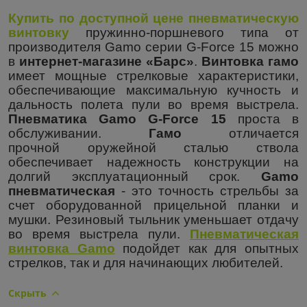
Купить по доступной цене пневматическую
винтовку
пружинно-поршневого типа от
производителя
Gamo
серии
G
-
Force
15 можно
в
интернет-магазине «Барс»
.
Винтовка гамо
имеет мощные стрелковые характеристики,
обеспечивающие максимальную кучность и
дальность полета пули во время выстрела.
Пневматика
Gamo
G
-
Force
15
проста в
обслуживании.
Гамо
отличается
прочной оружейной сталью ствола
обеспечивает надежность конструкции на
долгий эксплуатационный срок.
Gamo
пневматическая
- это точность стрельбы за
счет оборудованной прицельной планки и
мушки. Резиновый тыльник уменьшает отдачу
во время выстрела пули.
Пневматическая
винтовка
Gamo
подойдет как для опытных
стрелков, так и для начинающих любителей.
Скрыть