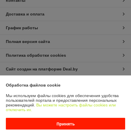
Контакты
Доставка и оплата
График работы
Полная версия сайта
Политика обработки cookies
Сайт создан на платформе Deal.by
Обработка файлов cookie
Информация для покупателя
Мы используем файлы cookies для обеспечения удобства
Юридическое лицо:
ООО "МАКИТЭКС"
пользователей портала и предоставления персональных
Минский р-н, Боровлянский с\с, д. Лесковка, ул. Совхозная, 3
рекомендаций.
Вы можете настроить файлы cookies или
отключить их.
Регистрационный номер ЕГР: 693286559
УНП: 693286559
Принять
Регистрационный орган: Мингорисполком