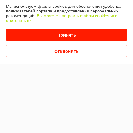
Мы используем файлы cookies для обеспечения удобства
пользователей портала и предоставления персональных
рекомендаций.
Вы можете настроить файлы cookies или
О нас
отключить их.
Контакты
Принять
Доставка и оплата
Отклонить
График работы
Полная версия сайта
Политика обработки cookies
Сайт создан на платформе Deal.by
Информация для покупателя
Юридическое лицо:
ООО "МАКИТЭКС"