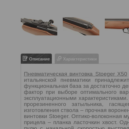
Описание
Характеристики
Пневматическая винтовка
Stoeger
Х50
итальянской пневматики принадлежи
функциональная база за достаточно д
фактор при выборе оптимального вар
эксплуатационными характеристиками.
прорезиненного затыльника, гасящ
изготовления ствола – прочная вороне
винтовки
Stoeger
. Оптико-волоконная 
прицела – планка ласточкин хвост. О
пулю с начальной скоростью выстрел