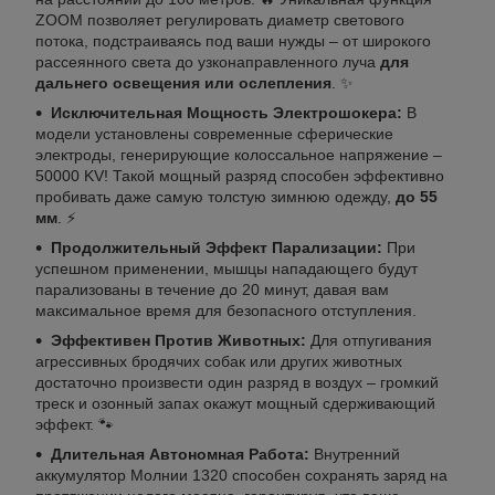
ZOOM позволяет регулировать диаметр светового
потока, подстраиваясь под ваши нужды – от широкого
рассеянного света до узконаправленного луча
для
дальнего освещения или ослепления
. ✨
Исключительная Мощность Электрошокера:
В
модели установлены современные сферические
электроды, генерирующие колоссальное напряжение –
50000 KV! Такой мощный разряд способен эффективно
пробивать даже самую толстую зимнюю одежду,
до 55
мм
. ⚡
Продолжительный Эффект Парализации:
При
успешном применении, мышцы нападающего будут
парализованы в течение до 20 минут, давая вам
максимальное время для безопасного отступления.
Эффективен Против Животных:
Для отпугивания
агрессивных бродячих собак или других животных
достаточно произвести один разряд в воздух – громкий
треск и озонный запах окажут мощный сдерживающий
эффект. 🐾
Длительная Автономная Работа:
Внутренний
аккумулятор Молнии 1320 способен сохранять заряд на