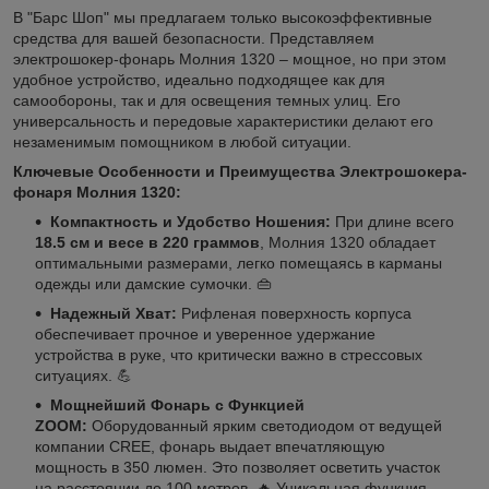
В "Барс Шоп" мы предлагаем только высокоэффективные
средства для вашей безопасности. Представляем
электрошокер-фонарь Молния 1320 – мощное, но при этом
удобное устройство, идеально подходящее как для
самообороны, так и для освещения темных улиц. Его
универсальность и передовые характеристики делают его
незаменимым помощником в любой ситуации.
Ключевые Особенности и Преимущества Электрошокера-
фонаря Молния 1320:
Компактность и Удобство Ношения:
При длине всего
18.5 см и весе в 220 граммов
, Молния 1320 обладает
оптимальными размерами, легко помещаясь в карманы
одежды или дамские сумочки. 👜
Надежный Хват:
Рифленая поверхность корпуса
обеспечивает прочное и уверенное удержание
устройства в руке, что критически важно в стрессовых
ситуациях. 💪
Мощнейший Фонарь с Функцией
ZOOM:
Оборудованный ярким светодиодом от ведущей
компании CREE, фонарь выдает впечатляющую
мощность в 350 люмен. Это позволяет осветить участок
на расстоянии до 100 метров. 🔥 Уникальная функция