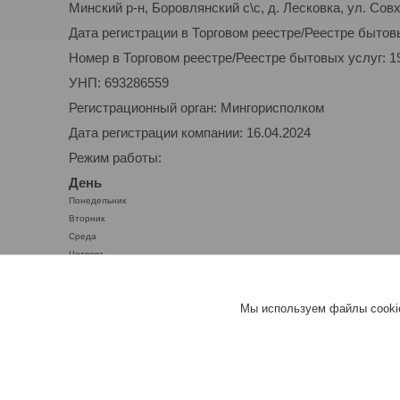
Минский р-н, Боровлянский с\с, д. Лесковка, ул. Совх
Дата регистрации в Торговом реестре/Реестре бытовы
Номер в Торговом реестре/Реестре бытовых услуг: 1
УНП: 693286559
Регистрационный орган: Мингорисполком
Дата регистрации компании: 16.04.2024
Режим работы:
День
Понедельник
Вторник
Среда
Четверг
Пятница
Суббота
Мы используем файлы cookie
Воскресенье