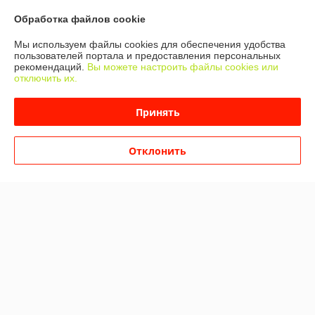
Обработка файлов cookie
Показать все отзывы
Мы используем файлы cookies для обеспечения удобства
пользователей портала и предоставления персональных
рекомендаций.
Вы можете настроить файлы cookies или
О нас
отключить их.
Контакты
Принять
Доставка и оплата
Отклонить
График работы
Полная версия сайта
Политика обработки cookies
Сайт создан на платформе Deal.by