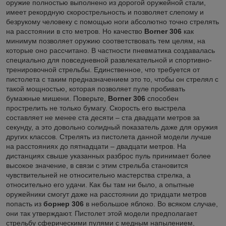
оружие полностью выполнено из дорогой оружейной стали,
имеет рекордную скорострельность и позволяет слепому и
безрукому человеку с помощью ноги абсолютно точно стрелять
на расстоянии в сто метров. Но качество
Borner 306
как
минимум позволяет оружию соответствовать тем целям, на
которые оно рассчитано. В частности пневматика создавалась
специально для повседневной развлекательной и спортивно-
тренировочной стрельбы. Единственное, что требуется от
пистолета с таким предназначением это то, чтобы он стрелял с
такой мощностью, которая позволяет пуле пробивать
бумажные мишени. Поверьте,
Borner 306
способен
прострелить не только бумагу. Скорость его выстрела
составляет не менее ста десяти – ста двадцати метров за
секунду, а это довольно солидный показатель даже для оружия
других классов. Стрелять из пистолета данной модели лучше
на расстояниях до пятнадцати – двадцати метров. На
дистанциях свыше указанных разброс пуль принимает более
высокое значение, в связи с этим стрельба становится
чувствительней не относительно мастерства стрелка, а
относительно его удачи. Как бы там ни было, а опытные
оружейники смогут даже на расстоянии до тридцати метров
попасть из
борнер 306
в небольшое яблоко. Во всяком случае,
они так утверждают. Пистолет этой модели предполагает
стрельбу сферическими пулями с медным напылением,