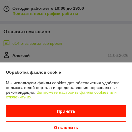
Сегодня работает с 10:00 до 19:00
Показать весь график работы
Отзывы о магазине
614 отзывов за всё время
Алексей
11.06.2026
Отлично
Обработка файлов cookie
Покупатель
22.05.2026
Мы используем файлы cookies для обеспечения удобства
пользователей портала и предоставления персональных
Отлично
рекомендаций.
Вы можете настроить файлы cookies или
отключить их.
Супер быстро доставили товар. Команда проф специалистов!

 Товар достойный! 

Принять
Спасибо!
Показать все отзывы
Отклонить