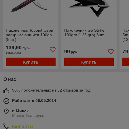
Наконечник Topoint Серп
Наконечник G5 Striker
На
раскрывающийся 100gn
100grn (125 grn) 3шт.
Sm
(5шт.)
(12
139,90
руб./
99
79
руб.
упаковка
Купить
Купить
О нас
98% положительных из 52 отзывов за год
Работает с 06.05.2014
г. Минск
Минск, Беларусь
Контакты