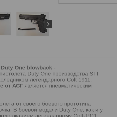
 Duty One blowback
-
пистолета Duty One производства STI,
следником легендарного Colt 1911.
ne от АСГ
является пневматическим
олета от своего боевого прототипа
чка. В боевой модели Duty One, как и у
одражанием легендарному Colt-1911,