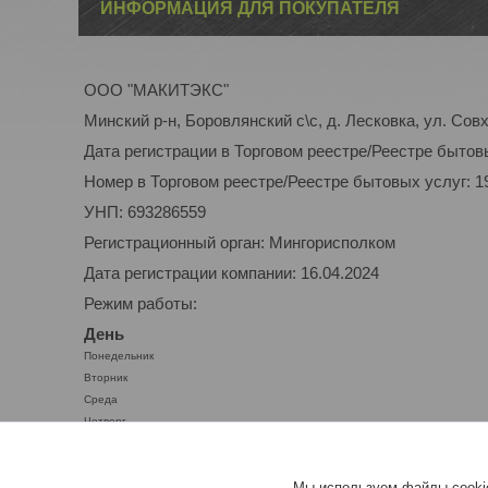
ИНФОРМАЦИЯ ДЛЯ ПОКУПАТЕЛЯ
ООО "МАКИТЭКС"
Минский р-н, Боровлянский с\с, д. Лесковка, ул. Совх
Дата регистрации в Торговом реестре/Реестре бытовы
Номер в Торговом реестре/Реестре бытовых услуг: 1
УНП: 693286559
Регистрационный орган: Мингорисполком
Дата регистрации компании: 16.04.2024
Режим работы:
День
Понедельник
Вторник
Среда
Четверг
Пятница
Суббота
Мы используем файлы cookie
Воскресенье