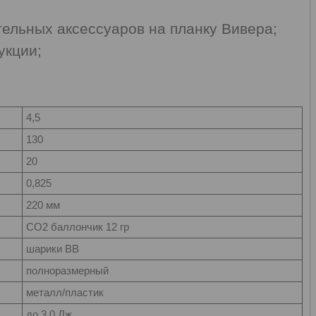
ельных аксессуаров на планку Вивера;
укции;
4,5
130
20
0,825
220 мм
СО2 баллончик 12 гр
шарики ВВ
полноразмерный
металл/пластик
до 3,0 Дж