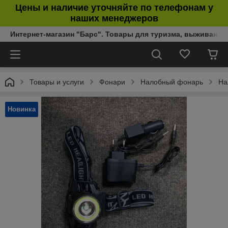
Цены и наличие уточняйте по телефонам у
наших менеджеров
Интернет-магазин "Барс". Товары для туризма, выживания
Товары и услуги
Фонари
Налобный фонарь
На
Новинка